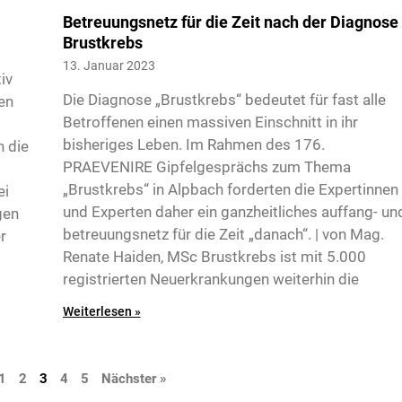
Betreuungsnetz für die Zeit nach der Diagnose
Brustkrebs
13. Januar 2023
iv
Die Diagnose „Brustkrebs“ bedeutet für fast alle
en
Betroffenen einen massiven Einschnitt in ihr
bisheriges Leben. Im Rahmen des 176.
h die
PRAEVENIRE Gipfelgesprächs zum Thema
„Brustkrebs“ in Alpbach forderten die Expertinnen
ei
und Experten daher ein ganzheitliches auffang- un
gen
betreuungsnetz für die Zeit „danach“. | von Mag.
r
Renate Haiden, MSc Brustkrebs ist mit 5.000
registrierten Neuerkrankungen weiterhin die
Weiterlesen »
1
2
3
4
5
Nächster »