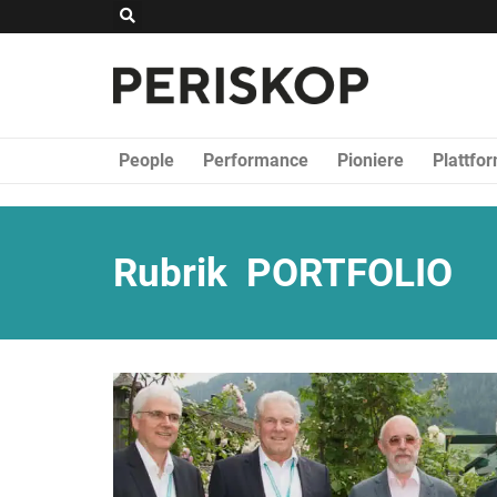
Zum
Suche
Inhalt
springen
People
Performance
Pioniere
Plattfo
Rubrik
PORTFOLIO