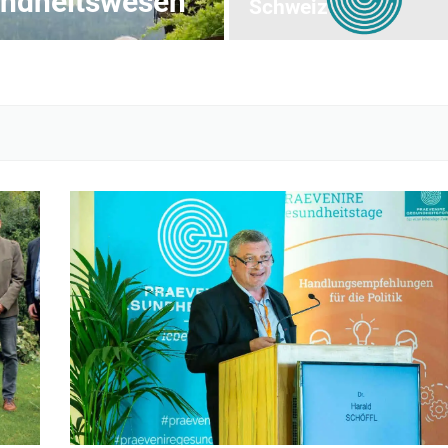
undheitswesen
Schweiz
Seite
Seite
Seite
Seite
Seite