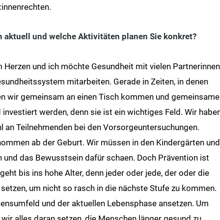
innenrechten.
 aktuell und welche Aktivitäten planen Sie konkret?
am Herzen und ich möchte Gesundheit mit vielen Partnerinnen
undheitssystem mitarbeiten. Gerade in Zeiten, in denen
ssen wir gemeinsam an einen Tisch kommen und gemeinsame
nvestiert werden, denn sie ist ein wichtiges Feld. Wir habe
ahl an Teilnehmenden bei den Vorsorgeuntersuchungen.
enommen ab der Geburt. Wir müssen in den Kindergärten und
n und das Bewusstsein dafür schaen. Doch Prävention ist
eht bis ins hohe Alter, denn jeder oder jede, der oder die
e setzen, um nicht so rasch in die nächste Stufe zu kommen.
bensumfeld und der aktuellen Lebensphase ansetzen. Um
wir alles daran setzen, die Menschen länger gesund zu