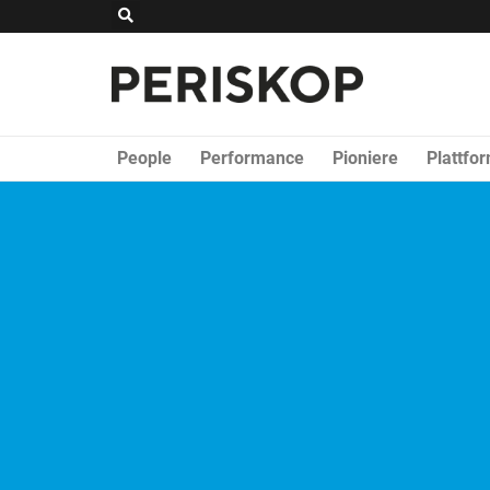
Zum
Suche
Inhalt
springen
People
Performance
Pioniere
Plattfo