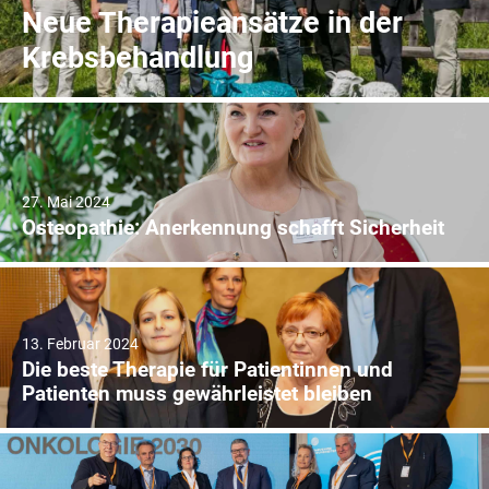
Neue Therapieansätze in der
Krebsbehandlung
27. Mai 2024
Osteopathie: Anerkennung schafft Sicherheit
13. Februar 2024
Die beste Therapie für Patientinnen und
Patienten muss gewährleistet bleiben