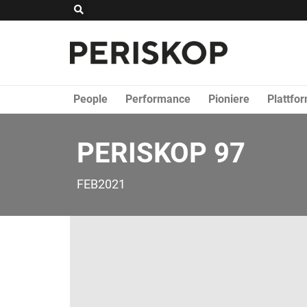
Zum
Suche
Inhalt
springen
People
Performance
Pioniere
Plattfo
PERISKOP 97
FEB2021