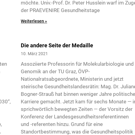
möchte. Univ.-Prof. Dr. Peter Husslein warf im Zug
der PRAEVENIRE Gesundheitstage
Weiterlesen »
Die andere Seite der Medaille
10. März 2021
ten
Assoziierte Professorin für Molekularbiologie und
n
Genomik an der TU Graz, ÖVP-
Nationalratsabgeordnete, Ministerin und jetzt
steirische Gesundheitslandesrätin: Mag. Dr. Julian
Bogner-Strauß hat binnen weniger Jahre politisch
030“,
Karriere gemacht. Jetzt kam für sechs Monate — i
sprichwörtlich bewegten Zeiten — der Vorsitz der
Konferenz der Landesgesundheitsreferentinnen
,
und -referenten hinzu. Grund für eine
A
Standortbestimmung, was die Gesundheitspolitik