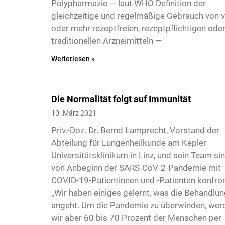
Polypharmazie — laut WHO Definition der
gleichzeitige und regelmäßige Gebrauch von v
oder mehr rezeptfreien, rezeptpflichtigen ode
traditionellen Arzneimitteln —
Weiterlesen »
4
Die Normalität folgt auf Immunität
10. März 2021
Priv.-Doz. Dr. Bernd Lamprecht, Vorstand der
Abteilung für Lungenheil­­kunde am Kepler
Universitätsklinikum in Linz, und sein Team si
von Anbeginn der SARS-CoV-2-Pandemie mit
COVID-19-Patientinnen und -Patienten konfron
„Wir haben einiges gelernt, was die Behandlu
angeht. Um die Pandemie zu überwinden, wer
5
wir aber 60 bis 70 Prozent der Menschen per