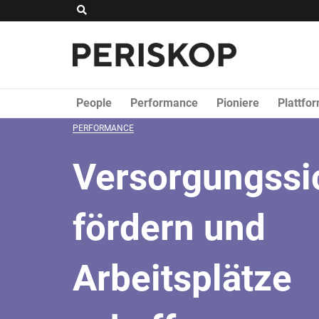
Zum
Suche
Inhalt
springen
People
Performance
Pioniere
Plattfo
PERFORMANCE
Versorgungssi
fördern und
Arbeitsplätze