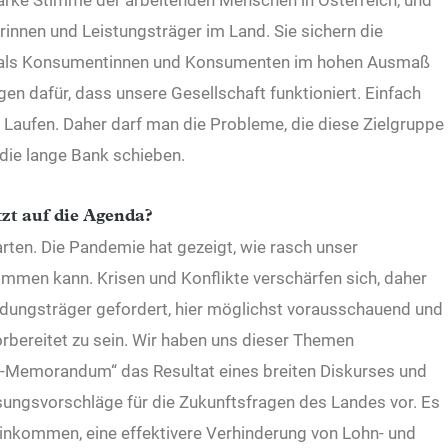
arke Stimme der arbeitenden Menschen in Österreich, und
rinnen und Leistungsträger im Land. Sie sichern die
en als Konsumentinnen und Konsumenten im hohen Ausmaß
n dafür, dass unsere Gesellschaft funktioniert. Einfach
Laufen. Daher darf man die Probleme, die diese Zielgruppe
 die lange Bank schieben.
zt auf die Agenda?
rten. Die Pandemie hat gezeigt, wie rasch unser
men kann. Krisen und Konflikte verschärfen sich, daher
dungsträger gefordert, hier möglichst vorausschauend und
bereitet zu sein. Wir haben uns dieser Themen
Memorandum“ das Resultat eines breiten Diskurses und
ungsvorschläge für die Zukunftsfragen des Landes vor. Es
 Einkommen, eine effektivere Verhinderung von Lohn- und