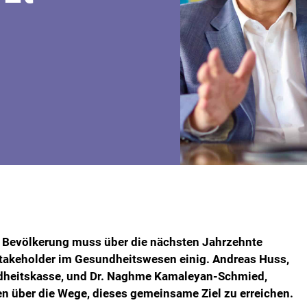
 Bevölkerung muss über die nächsten Jahrzehnte
 Stakeholder im Gesundheitswesen einig. Andreas Huss,
dheitskasse, und Dr. Naghme Kamaleyan-Schmied,
en über die Wege, dieses gemeinsame Ziel zu erreichen.