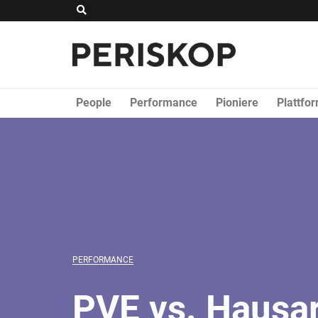
Zum
Suche
Inhalt
springen
People
Performance
Pioniere
Plattfo
PERFORMANCE
PVE vs. Hausar