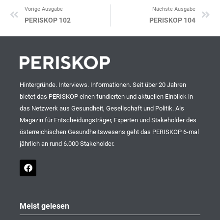
Vorige Ausgabe
Nächste Ausgabe
Zurück
Nä
PERISKOP 102
PERISKOP 104
Hintergründe. Interviews. Informationen. Seit über 20 Jahren
bietet das PERISKOP einen fundierten und aktuellen Einblick in
das Netzwerk aus Gesundheit, Gesellschaft und Politik. Als
Magazin für Entscheidungsträger, Experten und Stakeholder des
österreichischen Gesundheitswesens geht das PERISKOP 6-mal
jährlich an rund 6.000 Stakeholder.
F
a
c
e
b
o
Meist gelesen
o