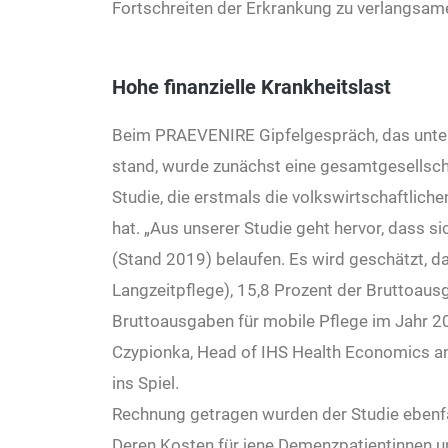
Fortschreiten der Erkrankung zu verlangsam
Hohe finanzielle Krankheitslast
Beim PRAEVENIRE Gipfelgespräch, das unter 
stand, wurde zunächst eine gesamtgesellschaf
Studie, die erstmals die volkswirtschaftlic
hat. „Aus unserer Studie geht hervor, dass s
(Stand 2019) belaufen. Es wird geschätzt, 
Langzeitpflege), 15,8 Prozent der Bruttoaus
Bruttoausgaben für mobile Pflege im Jahr 2
Czypionka, Head of IHS Health Economics and
ins Spiel.
Rechnung getragen wurden der Studie ebenfa
Deren Kosten für jene Demenzpatientinnen u