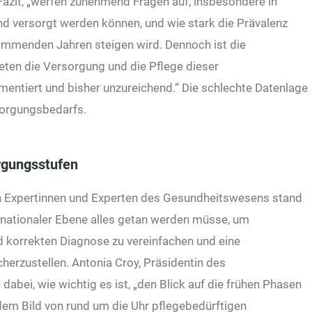
azit, „werfen zunehmend Fragen auf, insbesondere in
d versorgt werden können, und wie stark die Prävalenz
kommenden Jahren steigen wird. Dennoch ist die
eten die Versorgung und die Pflege dieser
mentiert und bisher unzureichend.“ Die schlechte Datenlage
sorgungsbedarfs.
rgungsstufen
en Expertinnen und Experten des Gesundheitswesens stand
 nationaler Ebene alles getan werden müsse, um
d korrekten Diagnose zu vereinfachen und eine
erzustellen. Antonia Croy, Präsidentin des
 dabei, wie wichtig es ist, „den Blick auf die frühen Phasen
 dem Bild von rund um die Uhr pflegebedürftigen