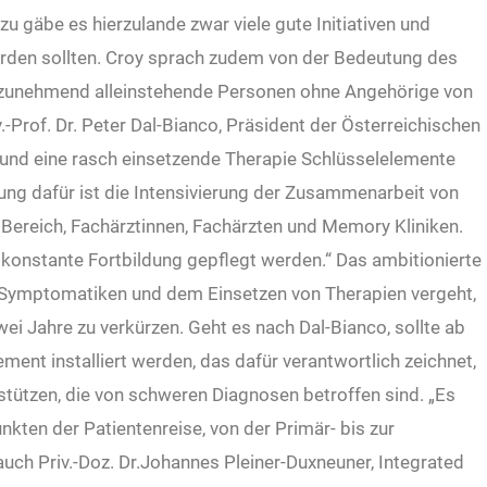
u gäbe es hierzulande zwar viele gute Initiativen und
erden sollten. Croy sprach zudem von der Bedeutung des
t zunehmend alleinstehende Personen ohne Angehörige von
-Prof. Dr. Peter Dal-Bianco, Präsident der Österreichischen
 und eine rasch einsetzende Therapie Schlüsselelemente
ung dafür ist die Intensivierung der Zusammenarbeit von
Bereich, Fachärztinnen, Fachärzten und Memory Kliniken.
onstante Fortbildung gepflegt werden.“ Das ambitionierte
ten Symptomatiken und dem Einsetzen von Therapien vergeht,
zwei Jahre zu verkürzen. Geht es nach Dal-Bianco, sollte ab
ent installiert werden, das dafür verantwortlich zeichnet,
tützen, die von schweren Diagnosen betroffen sind. „Es
nkten der Patientenreise, von der Primär- bis zur
auch Priv.-Doz. Dr.Johannes Pleiner-Duxneuner, Integrated