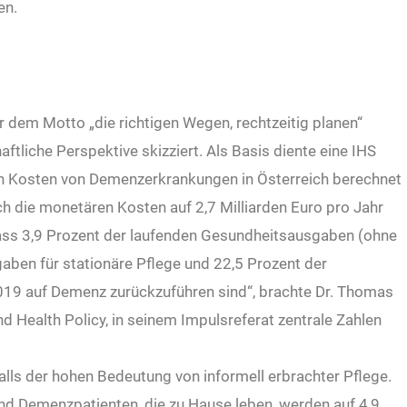
en.
dem Motto „die richtigen Wegen, rechtzeitig planen“
tliche Perspektive skizziert. Als Basis diente eine IHS
hen Kosten von Demenzerkrankungen in Österreich berechnet
ich die monetären Kosten auf 2,7 Milliarden Euro pro Jahr
dass 3,9 Prozent der laufenden Gesundheitsausgaben (ohne
gaben für stationäre Pflege und 22,5 Prozent der
019 auf Demenz zurückzuführen sind“, brachte Dr. Thomas
 Health Policy, in seinem Impulsreferat zentrale Zahlen
lls der hohen Bedeutung von informell erbrachter Pflege.
nd Demenzpatienten, die zu Hause leben, werden auf 4,9