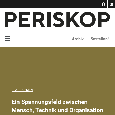
F
L
Zum
a
i
Inhalt
c
n
e
k
springen
b
e
o
d
o
i
k
n
Main
Archiv
Bestellen!
Menu
PLATTFORMEN
Ein Spannungsfeld zwischen
Mensch, Technik und Organisation