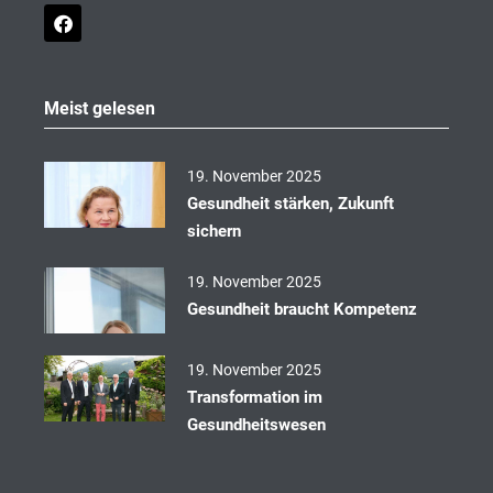
F
a
c
e
b
o
Meist gelesen
o
k
19. November 2025
Gesundheit stärken, Zukunft
sichern
19. November 2025
Gesundheit braucht Kompetenz
19. November 2025
Transformation im
Gesundheitswesen