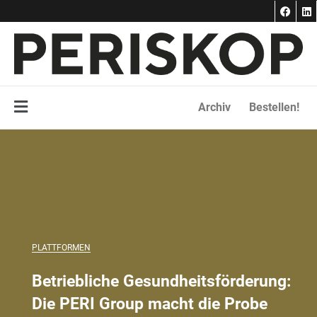
F
L
Zum
a
i
Inhalt
c
n
e
k
springen
b
e
o
d
o
i
k
n
Main
Archiv
Bestellen!
Menu
PLATTFORMEN
Betriebliche Gesundheitsförderung:
Die PERI Group macht die Probe