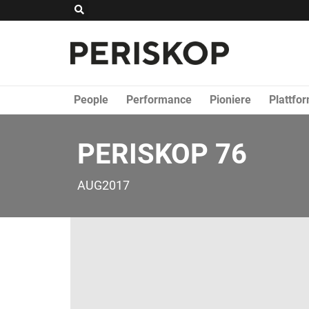
Zum
Suche
Inhalt
springen
People
Performance
Pioniere
Plattfo
PERISKOP 76
AUG2017