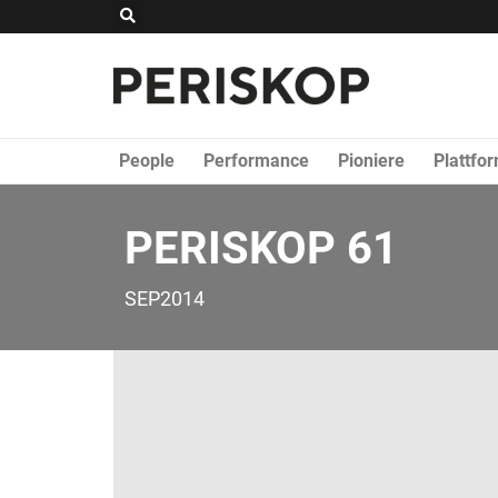
Zum
Suche
Inhalt
springen
People
Performance
Pioniere
Plattfo
PERISKOP 61
SEP2014