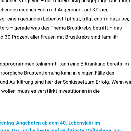
opäischen Vergleich – nur mittelmäßig ausgeprägt. Das fängt
prechendes eigenes Fach mit Augenmerk auf Körper,
r einen gesunden Lebensstil pflegt, trägt enorm dazu bei,
iters – gerade was das Thema Brustkrebs betrifft – das
 30 Prozent aller Frauen mit Brustkrebs sind familiär
gsprogrammen teilnimmt, kann eine Erkrankung bereits im
sorgliche Brustentfernung kann in einigen Fälle das
 und Aufklärung sind hier der Schlüssel zum Erfolg. Wenn wi
llen, muss es verstärkt Investitionen in die
reening-Angeboten ab dem 40. Lebensjahr im
orne. Das ist die beste und wichtigste Maßnahme, um