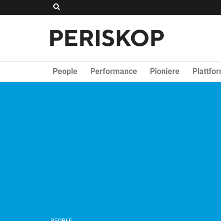
Zum
Suche
Inhalt
springen
People
Performance
Pioniere
Plattfo