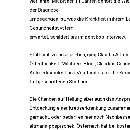
vier jahre. Mit bisher 11 Jahren gehört die W
der Diagnose
umgegangen ist, was die Krankheit in ihrem L
Gesundheitssystem
erwartet, schildert sie im periskop Interview.
Statt sich zurückzuziehen, ging Claudia Altma
Öffentlichkeit. Mit ihrem Blog „Claudias Cance
Aufmerksamkeit und Verständnis für die Situa
fortgeschrittenen Stadium.
Die Chancen auf Heilung aber auch das Anspr
Entdeckung einer Krebserkrankung zusammen. 
gemacht, oder bedarf es hier noch Nachbes
altmann-pospischek: Österreich hat bei kost