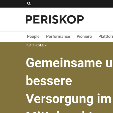
Zum
Suche
Inhalt
springen
People
Performance
Pioniere
Plattfo
PLATTFORMEN
Gemeinsame u
bessere
Versorgung im