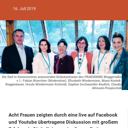
16. Juli 2019
Die fünf in Seitenstetten anwesenden Diskutantinnen des PRAEVENIRE Bloggertalks
v. l.: Fabian Waechter (Moderation), Elisabeth Wiedermann, Mona Knotek-
Roggenbauer, Ursula Wiedermann-Schmidt, Daphne Gschwantler-Kaulich, Claudia
Altmann-Pospischek
Acht Frauen zeigten durch eine live auf Facebook
und Youtube übertragene Diskussion mit großem