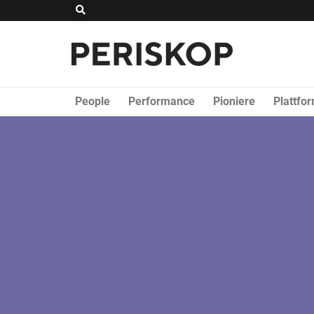
Zum
Suche
Inhalt
springen
People
Performance
Pioniere
Plattfo