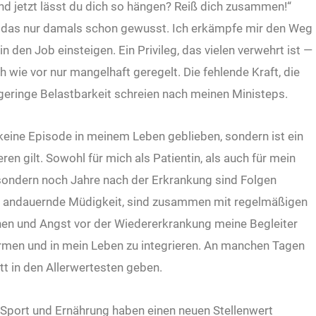
und jetzt lässt du dich so hängen? Reiß dich zusammen!“
h das nur damals schon gewusst. Ich erkämpfe mir den Weg
in den Job einsteigen. Ein Privileg, das vielen verwehrt ist —
h wie vor nur mangelhaft geregelt. Die fehlende Kraft, die
geringe Belastbarkeit schreien nach meinen Ministeps.
t keine Episode in meinem Leben geblieben, sondern ist ein
n gilt. Sowohl für mich als Patientin, als auch für mein
sondern noch Jahre nach der Erkrankung sind Folgen
d andauernde Müdigkeit, sind zusammen mit regelmäßigen
n und Angst vor der Wiedererkrankung meine Begleiter
armen und in mein Leben zu integrieren. An manchen Tagen
tt in den Allerwertesten geben.
 Sport und Ernährung haben einen neuen Stellenwert