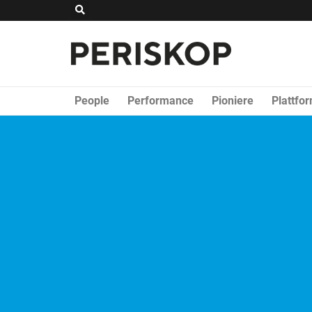
Zum
Suche
Inhalt
springen
People
Performance
Pioniere
Plattfo