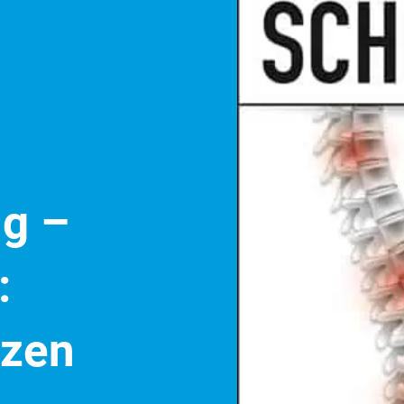
ng –
:
zen