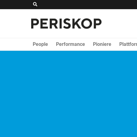
Zum
Suche
Inhalt
springen
People
Performance
Pioniere
Plattfo