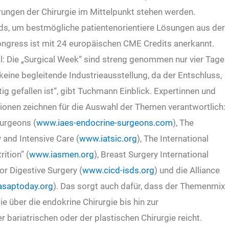
rungen der Chirurgie im Mittelpunkt stehen werden.
ds, um bestmögliche patientenorientiere Lösungen aus der
Kongress ist mit 24 europäischen CME Credits anerkannt.
ll: Die „Surgical Week“ sind streng genommen nur vier Tage
eine begleitende Industrieausstellung, da der Entschluss,
g gefallen ist“, gibt Tuchmann Einblick.
Expertinnen und
onen zeichnen für die Auswahl der Themen verantwortlich:
Surgeons (
www.iaes-endocrine-surgeons.com
), The
 and Intensive Care (
www.iatsic.org
), The International
ition” (
www.iasmen.org
), Breast Surgery International
for Digestive Surgery (
www.cicd-isds.org
) und die Alliance
saptoday.org
).
Das sorgt auch dafür, dass der Themenmix
ie über die endokrine Chirurgie bis hin zur
bariatrischen oder der plastischen Chirurgie reicht.