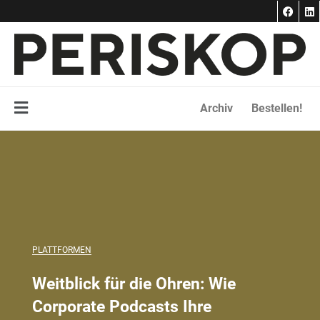
F
L
Zum
a
i
Inhalt
c
n
e
k
springen
b
e
o
d
o
i
k
n
Main
Archiv
Bestellen!
Menu
PLATTFORMEN
Weitblick für die Ohren: Wie
Corporate Podcasts Ihre