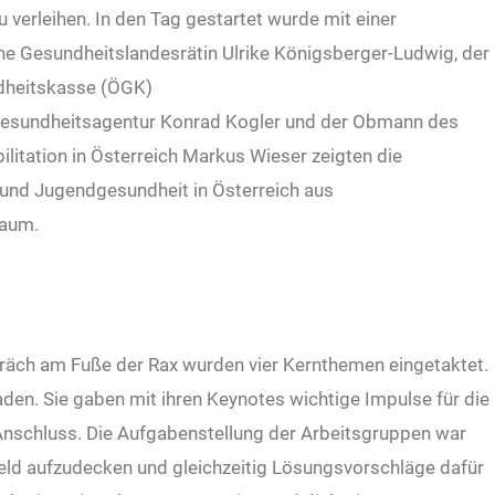
 verleihen. In den Tag gestartet wurde mit einer
he Gesundheitslandesrätin Ulrike Königsberger-Ludwig, der
ndheitskasse (ÖGK)
esundheitsagentur Konrad Kogler und der Obmann des
litation in Österreich Markus Wieser zeigten die
 und Jugendgesundheit in Österreich aus
raum.
äch am Fuße der Rax wurden vier Kernthemen eingetaktet.
en. Sie gaben mit ihren Keynotes wichtige Impulse für die
schluss. Die Aufgabenstellung der Arbeitsgruppen war
Feld aufzudecken und gleichzeitig Lösungsvorschläge dafür