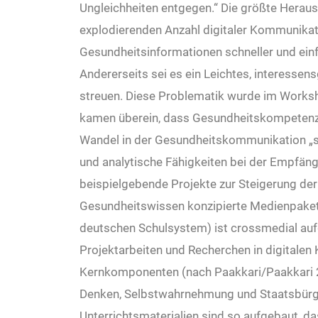
Ungleichheiten entgegen.“ Die größte Heraus
explodierenden Anzahl digitaler Kommunikati
Gesundheitsinformationen schneller und einfac
Andererseits sei es ein Leichtes, interessen
streuen. Diese Problematik wurde im Worksh
kamen überein, dass Gesundheitskompetenz
Wandel in der Gesundheitskommunikation „st
und analytische Fähigkeiten bei der Empfäng
beispielgebende Projekte zur Steigerung de
Gesundheitswissen konzipierte Medienpaket 
deutschen Schulsystem) ist crossmedial auf
Projektarbeiten und Recherchen in digitale
Kernkomponenten (nach Paakkari/Paakkari 20
Denken, Selbstwahrnehmung und Staatsbürger
Unterrichtsmaterialien sind so aufgebaut, d