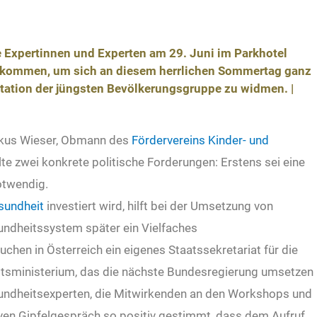
 Expertinnen und Experten am 29. Juni im Parkhotel
ommen, um sich an diesem herrlichen Sommertag ganz
tation der jüngsten Bevölkerungsgruppe zu widmen. |
rkus Wieser, Obmann des
Fördervereins Kinder- und
llte zwei konkrete politische Forderungen: Erstens sei eine
otwendig.
sundheit
investiert wird, hilft bei der Umsetzung von
dheitssystem später ein Vielfaches
uchen in Österreich ein eigenes Staatssekretariat für die
tsministerium, das die nächste Bundesregierung umsetzen
undheitsexperten, die Mitwirkenden an den Workshops und
n Gipfelgespräch so positiv gestimmt, dass dem Aufruf