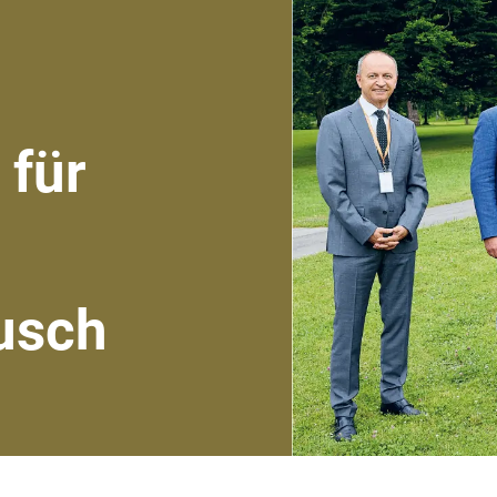
 für
usch