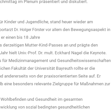
hmittag im Plenum präsentiert und diskutiert.
ür Kinder und Jugendliche, stand heuer wieder am
den Bewegungsaspekt in
portarzt Dr. Holger Förster vor allem
er einen bis 18 Jahre
es derzeitigen Mutter-Kind-Passes an und prägte den
r hielt Univ.-Prof. Dr. mult. Eckhard Nagel die Keynote.
tuts für Medizinmanagement und Gesundheitswissenschaften
hen Fakultät der Universität Bayreuth rollte er die
 andererseits von der praxisorientierten Seite auf. Er
alb eine besonders relevante Zielgruppe für Maßnahmen zur
es Wohlbefinden und Gesundheit im gesamten
ntwicklung von sozial bedingten gesundheitlichen