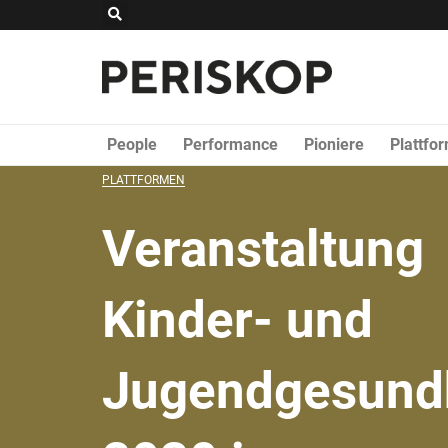
Zum
Suche
Inhalt
springen
People
Performance
Pioniere
Plattfo
PLATTFORMEN
Veranstaltung
Kinder- und
Jugendgesund