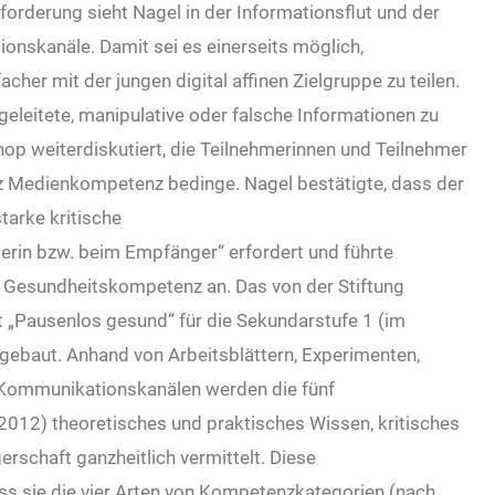
forderung sieht Nagel in der Informationsflut und der
onskanäle. Damit sei es einerseits möglich,
her mit der jungen digital affinen Zielgruppe zu teilen.
sgeleitete, manipulative oder falsche Informationen zu
op weiterdiskutiert, die Teilnehmerinnen und Teilnehmer
 Medienkompetenz bedinge. Nagel bestätigte, dass der
arke kritische
erin bzw. beim Empfänger“ erfordert und führte
r Gesundheitskompetenz an. Das von der Stiftung
„Pausenlos gesund“ für die Sekundarstufe 1 (im
gebaut. Anhand von Arbeitsblättern, Experimenten,
n Kommunikationskanälen werden die fünf
12) theoretisches und praktisches Wissen, kritisches
schaft ganzheitlich vermittelt. Diese
ass sie die vier Arten von Kompetenzkategorien (nach