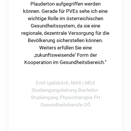
und daher auch nicht verordnet werden.
Primärversorgungseinheiten eignen
sich mit ihren Expertinnen und Experten
hervorragend als wesentliche Partner
bei der Umsetzung sozialer Projekte
und sie sind die wesentlichen Verordner
dieser Aktivitäten. Es braucht aber
außerhalb der PVE eine Einrichtung als
Partner, die die Bevölkerung motiviert
und einbindet, mit bestehenden
Angeboten kooperiert und diese
einbindet, nach Bedarf neue Angebote
mit der Bevölkerung entwickelt und
organisiert sowie mit Vereinen und
Gemeinden kooperiert. In Haslach an
der Mühl konnte ein erfolgreiches
Pilotprojekt gestartet werden.“