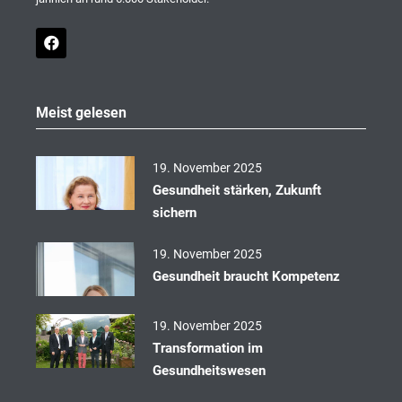
F
a
c
e
b
o
Meist gelesen
o
k
19. November 2025
Gesundheit stärken, Zukunft
sichern
19. November 2025
Gesundheit braucht Kompetenz
19. November 2025
Transformation im
Gesundheitswesen