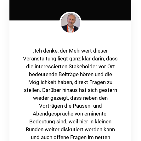
„Social Prescribing, die Verordnung
sozialer Aktivitäten, ist für die
Gesundheitsversorgung in Österreich
ein relativ neuer Ansatz. Dabei werden
gesundheitliche und soziale Aspekte
verbunden. In Großbritannien wird
Social Prescribing schon seit ca. 30
Jahren erfolgreich praktiziert. Natürlich
gibt es auch in Österreich seit längerem
diesbezügliche Angebote und
Einzelprojekte, die aber meist nicht mit
dem Gesundheitssektor vernetzt sind