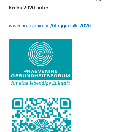
Krebs 2020 unter:
www.praev­enire.at/bloggertalk-2020