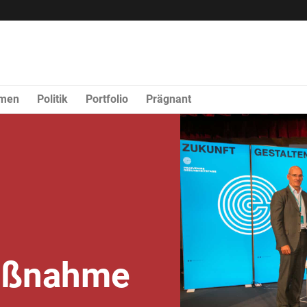
rmen
Politik
Portfolio
Prägnant
aßnahme